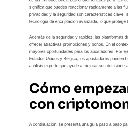
significa que puedes reaccionar rápidamente a las fl
privacidad y la seguridad son características clave; 
tecnología de encriptación avanzada, lo que protege 
Además de la seguridad y rapidez, las plataformas 
ofrecer atractivas promociones y bonos. En el contex
mayores oportunidades para los apostadores. Por ejem
Estados Unidos y Bélgica, los apostadores pueden be
análisis experto que ayude a mejorar sus decisiones.
Cómo empezar
con criptomo
A continuación, se presenta una guía paso a paso p