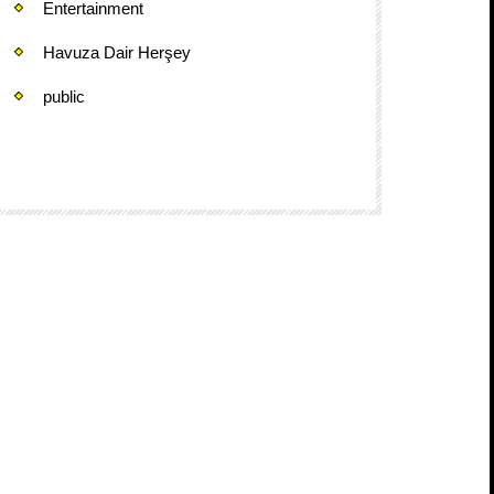
Entertainment
Havuza Dair Herşey
public