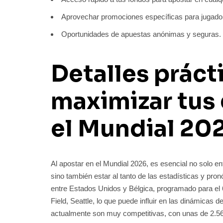
Aprovechar promociones específicas para jugado
Oportunidades de apuestas anónimas y seguras.
Detalles práct
maximizar tus
el Mundial 20
Al apostar en el Mundial 2026, es esencial no solo e
sino también estar al tanto de las estadísticas y pron
entre Estados Unidos y Bélgica, programado para el 6
Field, Seattle, lo que puede influir en las dinámicas 
actualmente son muy competitivas, con unas de 2.56 