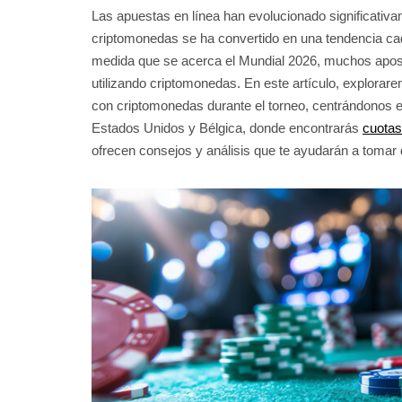
Las apuestas en línea han evolucionado significativa
criptomonedas se ha convertido en una tendencia cad
medida que se acerca el Mundial 2026, muchos apo
utilizando criptomonedas. En este artículo, explor
con criptomonedas durante el torneo, centrándonos 
Estados Unidos y Bélgica, donde encontrarás
cuotas
ofrecen consejos y análisis que te ayudarán a tomar