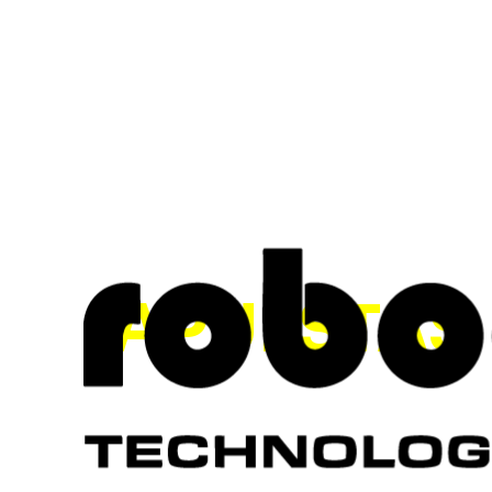
PUBLIC
APUESTAS
CÓMO MAX
GANANCIA