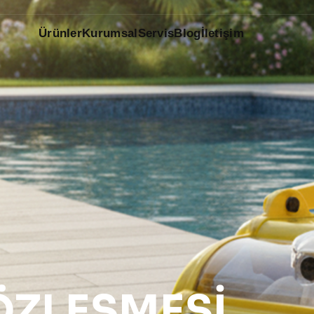
Ürünler
Kurumsal
Servis
Blog
İletişim
ZLEŞMESI