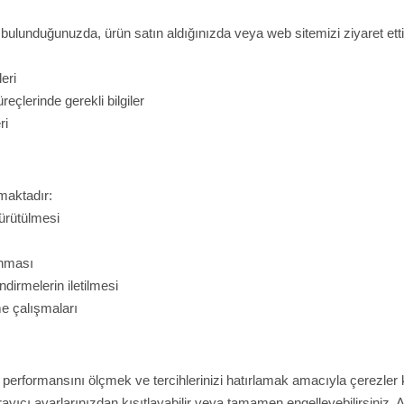
 bulunduğunuzda, ürün satın aldığınızda veya web sitemizi ziyaret ettiği
eri
reçlerinde gerekli bilgiler
ri
lmaktadır:
yürütülmesi
anması
dirmelerin iletilmesi
me çalışmaları
 performansını ölçmek ve tercihlerinizi hatırlamak amacıyla çerezler 
rayıcı ayarlarınızdan kısıtlayabilir veya tamamen engelleyebilirsiniz