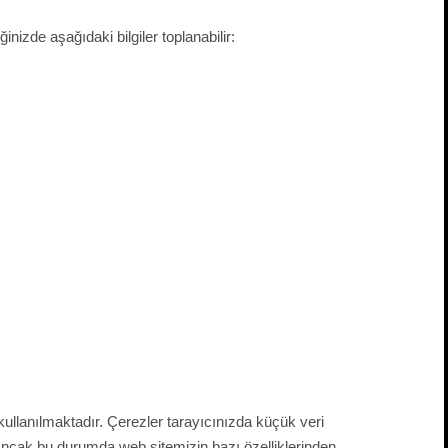
nizde aşağıdaki bilgiler toplanabilir:
kullanılmaktadır. Çerezler tarayıcınızda küçük veri
. Ancak bu durumda web sitemizin bazı özelliklerinden